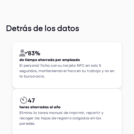
Detrás de los datos
83%


de tiempo ahorrado por empleado
El personal ficha con su tarjeta NFC en solo 5
segundos, manteniendo el foco en su trabajo y no en
la burocracia.
47


horas ahorradas al año
Elimina la tarea manual de imprimir, repartir y
recoger las hojas de registro colgadas en las
paredes.