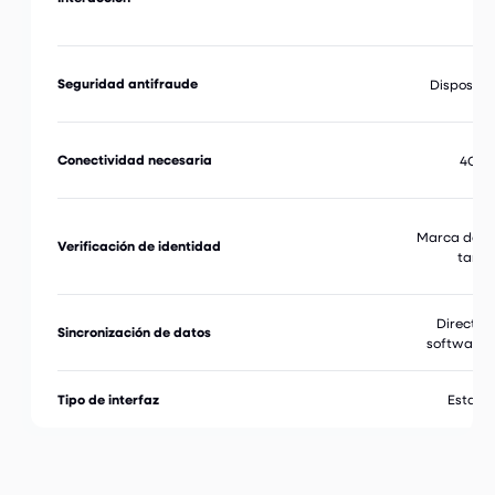
Seguridad antifraude
Dispositivo
Conectividad necesaria
4G y
Marca de ti
Verificación de identidad
tarje
Directam
Sincronización de datos
software 
Tipo de interfaz
Estand