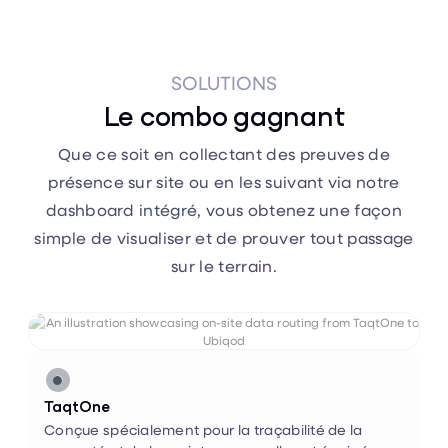
SOLUTIONS
Le combo gagnant
Que ce soit en collectant des preuves de
présence sur site ou en les suivant via notre
dashboard intégré, vous obtenez une façon
simple de visualiser et de prouver tout passage
sur le terrain.


TaqtOne
Conçue spécialement pour la traçabilité de la
propreté et de la maintenance, elle est équipée
d’un lecteur NFC qui permet de rendre visibles les