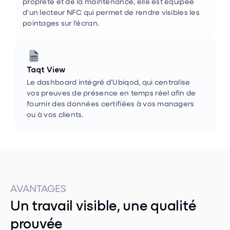
pointages sur l’écran.


Taqt View
Le dashboard intégré d’Ubiqod, qui centralise
vos preuves de présence en temps réel afin de
fournir des données certifiées à vos managers
ou à vos clients.
AVANTAGES
Un travail visible, une qualité
prouvée
Date et heure des dernières interventions