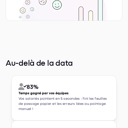
Au-delà de la data
83%


Temps gagné par vos équipes
Vos salariés pointent en 5 secondes : fini les feuilles
de passage papier et les erreurs liées au pointage
manuel !
47


Heures gagnées par an