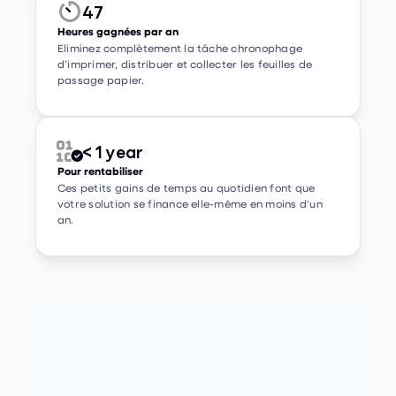
Eliminez complètement la tâche chronophage
d’imprimer, distribuer et collecter les feuilles de
passage papier.
< 1 year


Pour rentabiliser
Ces petits gains de temps au quotidien font que
votre solution se finance elle-même en moins d'un
an.